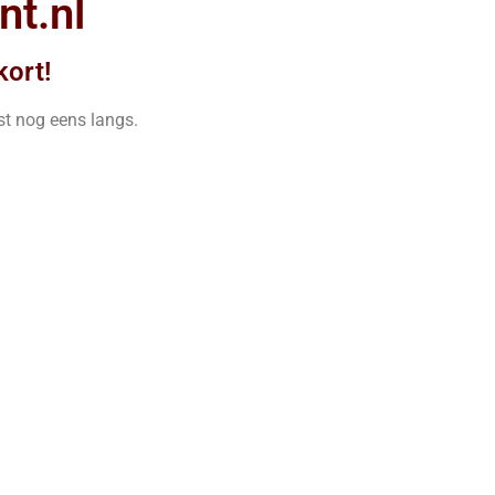
t.nl
ort!
t nog eens langs.