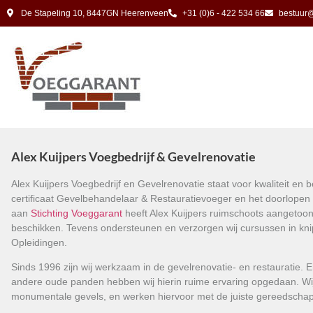
De Stapeling 10, 8447GN Heerenveen
+31 (0)6 - 422 534 66
bestuur@
Alex Kuijpers Voegbedrijf & Gevelrenovatie
Alex Kuijpers Voegbedrijf en Gevelrenovatie staat voor kwaliteit en
certificaat Gevelbehandelaar & Restauratievoeger en het doorlopen
aan
Stichting Voeggarant
heeft Alex Kuijpers ruimschoots aangetoon
beschikken. Tevens ondersteunen en verzorgen wij cursussen in kni
Opleidingen.
Sinds 1996 zijn wij werkzaam in de gevelrenovatie- en restauratie.
andere oude panden hebben wij hierin ruime ervaring opgedaan. Wij 
monumentale gevels, en werken hiervoor met de juiste gereedschap