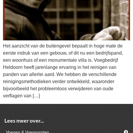
Het aanzicht van de buitengevel bepaalt in hoge mate de
eerste indruk van een gebouw, of dit nu een bedrijfspand,
een woonhuis of een monumentale villa is. Voegbedrijf
Heldoorn heeft jarenlange ervaring in het reinigen van
panden van allerlei aard. We hebben de verschillende
reinigingsmethodieken verder ontwikkeld, waaronder
bijvoorbeeld het probleemloos verwijderen van oude
verflagen van […]
Lees meer over...
Voegen & Voegsoorten