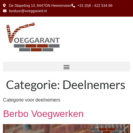
De Stapeling 10, 8447GN Heerenveen
+31 (0)6 - 422 534 66
bestuur@voeggarant.nl
Categorie:
Deelnemers
Categorie voor deelnemers
Berbo Voegwerken